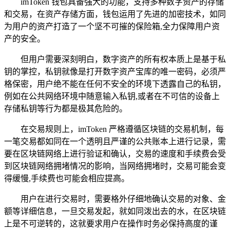
imToken 钱包具备强大的功能，支持多种数字资产的存储
和交易，在资产存储方面，钱包运用了先进的加密技术，如同
为用户的资产打造了一个坚不可摧的保险箱,全力保障用户资
产的安全。
但用户需要深刻明白，数字资产的所有权本质上是基于私
钥的掌控，私钥就像是打开数字资产宝库的唯一密码，必须严
格保密，用户绝不能在任何不安全的环境下透露自己的私钥，
例如在公共网络环境中随意输入私钥,或者在不可信的设备上
存储私钥等行为都是极其危险的。
在交易规则上，imToken 严格遵循区块链的交易机制，每
一笔交易都如同在一个透明且严谨的公共账本上进行记录，需
要在区块链网络上进行验证和确认，交易的速度和手续费会受
到区块链网络拥堵情况的影响，当网络拥堵时，交易可能会变
得缓慢,手续费也可能会相应提高。
用户在进行交易时，需要格外仔细地确认交易的对象、金
额等详细信息，一旦交易发起，就如同泼出去的水，在区块链
上是不可逆转的，这就要求用户在操作时务必保持高度的谨