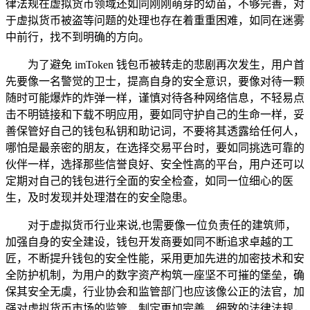
律法规在虚拟货币领域还如同刚刚萌芽的幼苗，不够完善，对
于虚拟货币被盗等问题的处理也存在着重重困难，如同在迷雾
中前行，找不到明确的方向。
为了避免 imToken 钱包币被转走的悲剧再次发生，用户首
先要像一名警觉的卫士，提高自身的安全意识，要像对待一颗
随时可能爆炸的炸弹一样，谨慎对待各种网络信息，不轻易点
击不明链接和下载不明应用，要如同守护自己的生命一样，妥
善保管好自己的钱包私钥和助记词，不要将其透露给任何人，
哪怕是最亲密的朋友，在选择交易平台时，要如同挑选可靠的
伙伴一样，选择那些信誉良好、安全性高的平台，用户还可以
定期对自己的钱包进行全面的安全检查，如同一位细心的医
生，及时发现并处理潜在的安全隐患。
对于虚拟货币行业来说,也需要像一位负责任的建筑师，
加强自身的安全建设，钱包开发商要如同不断追求卓越的工
匠，不断提升钱包的安全性能，采用更加先进的加密技术和安
全防护机制，为用户的数字资产构筑一座坚不可摧的堡垒，确
保其安全无虞，行业协会和监管部门也应该像公正的法官，加
强对虚拟货币市场的监管，制定更加完善、细致的法律法规，