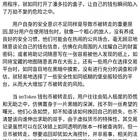
用程序，就如同打开了潘多拉的盒子，让自己的钱包瞬间陷入
了万劫不复的危险之中。
用户自身的安全意识不足同样是导致币被转走的重要原
因,部分用户在使用钱包时，就像一个粗心的旅人，没有养成
良好的安全习惯，他们可能会在热闹的公共场合，毫无顾忌地
随意谈论自己的钱包信息，仿佛在向周围的人炫耀自己的财富
密码；或者将助记词随意写在一张容易被他人发现的纸上，如
同将宝藏的地图随意丢弃在大街上，还有一些用户在选择交易
平台时，如同盲目地在黑暗中摸索，没有进行充分的调查和评
估，就轻易地选择了一些安全性如同纸糊的堡垒般较低的平
台，从而大大增加了币被转走的风险。
当 imToken 钱包币被转走后，用户往往会陷入极度的恐慌
和无助之中，仿佛置身于一片黑暗的深渊，找不到一丝希望的
曙光，他们心急如焚，却不知道该如何挽回自己的损失，也不
清楚该向谁伸出求助的双手，由于虚拟货币的特殊性，其交易
记录虽然可以在区块链上如同透明的账本一样被查询到，但一
旦币被转走，想要追回却犹如大海捞针，并非易事，相关的法