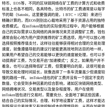
特币、EOS等，不同的区块链网络在矿工费的计算方式和收费
标准上也各不相同，各具特色，比特币的矿工费通常是以每字
节的聪（Satoshi，这里要强调的是，1 BTC = 1亿聪）来进行
精确计算的，而EOS则别出心裁地采用了基于资源占用的独特
收费模式。 在imToken钱包的实际使用过程中，用户能够根据
自己的实际需求以及网络的具体情况来灵活调整矿工费，钱包
通常会贴心地为用户提供推荐的矿工费选项，用户可以放心地
选择按照推荐值支付，这样往往能够获得相对合理的交易处理
速度，就像遵循导航的建议行驶能更高效地到达目的地一样，
如果用户希望自己的交易能够以更快的速度被处理，也可以手
动提高矿工费，为交易开启“加速模式”；反之，如果用户并不
着急，也可以选择降低矿工费，但需要明白的是，这很可能会
导致交易处理时间延长，就像选择了一条车流量虽少但速度较
慢的路线一样。 imToken钱包的矿工费并没有一个固定不变的
数值，它会受到多种因素的综合影响，诸如区块链网络类型、
网络拥堵状况、交易类型以及复杂程度等，用户在使用
imToken钱包进行交易时，需要充分、全面地了解这些因素，
结合自己的实际情况，合理、科学地设置矿工费，这样才能达
到既保证交易效率又有效控制成本的理想目的，从而在加密货