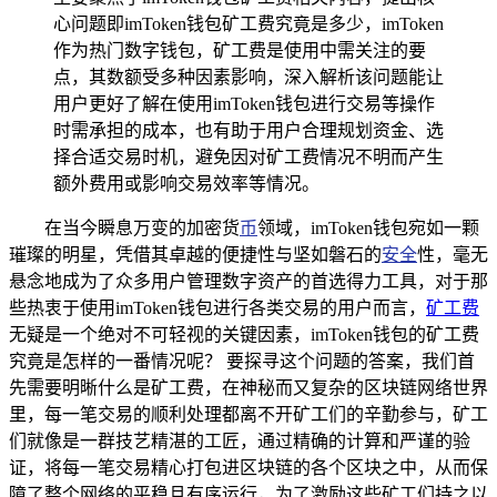
心问题即imToken钱包矿工费究竟是多少，imToken
作为热门数字钱包，矿工费是使用中需关注的要
点，其数额受多种因素影响，深入解析该问题能让
用户更好了解在使用imToken钱包进行交易等操作
时需承担的成本，也有助于用户合理规划资金、选
择合适交易时机，避免因对矿工费情况不明而产生
额外费用或影响交易效率等情况。
在当今瞬息万变的加密货
币
领域，imToken钱包宛如一颗
璀璨的明星，凭借其卓越的便捷性与坚如磐石的
安全
性，毫无
悬念地成为了众多用户管理数字资产的首选得力工具，对于那
些热衷于使用imToken钱包进行各类交易的用户而言，
矿工费
无疑是一个绝对不可轻视的关键因素，imToken钱包的矿工费
究竟是怎样的一番情况呢？ 要探寻这个问题的答案，我们首
先需要明晰什么是矿工费，在神秘而又复杂的区块链网络世界
里，每一笔交易的顺利处理都离不开矿工们的辛勤参与，矿工
们就像是一群技艺精湛的工匠，通过精确的计算和严谨的验
证，将每一笔交易精心打包进区块链的各个区块之中，从而保
障了整个网络的平稳且有序运行，为了激励这些矿工们持之以