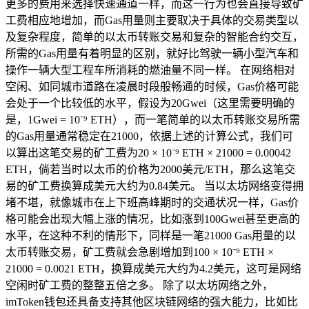
更多的费用来选择快速通道一样，而这一行为也会直接导致矿
工费相应地增加，而Gas用量则主要取决于具体的交易类型以
及复杂程度，简单的以太币转账交易和复杂的智能合约交互，
所需的Gas用量有着明显的区别，就好比驾驶一辆小型汽车和
操作一辆大型工程车所消耗的燃油量不同一样。 在网络相对
空闲、如同城市道路在凌晨时段般畅通的时候，Gas价格可能
会处于一个比较低的水平，假设为20Gwei（这里需要明确的
是，1Gwei = 10⁻⁹ ETH），而一笔简单的以太币转账交易所需
的Gas用量通常稳定在21000，依据上述的计算公式，我们可
以算出这笔交易的矿工费为20 × 10⁻⁹ ETH × 21000 = 0.00042
ETH，倘若当时以太币的价格为2000美元/ETH，那么这笔交
易的矿工费换算成美元大约为0.84美元。 当以太坊网络变得拥
堵不堪，就像城市在上下班高峰期时的交通状况一样，Gas价
格可能会出现大幅上涨的情况，比如涨到100Gwei甚至更高的
水平，在这种不利的情形下，同样是一笔21000 Gas用量的以
太币转账交易，矿工费就会急剧增加到100 × 10⁻⁹ ETH ×
21000 = 0.0021 ETH，换算成美元大约为4.2美元，这可是网络
空闲时矿工费的整整五倍之多。 除了以太坊网络之外，
imToken钱包还具备支持其他区块链网络的强大能力，比如比