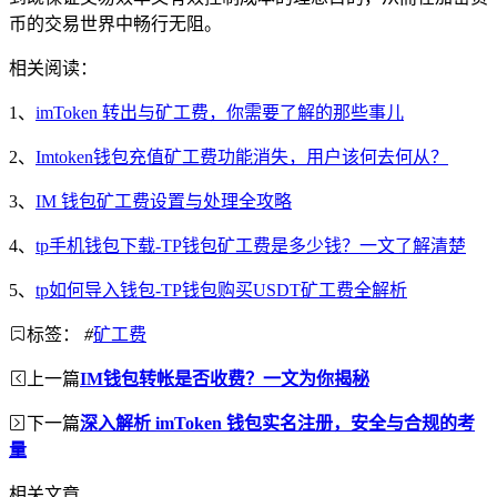
币的交易世界中畅行无阻。
相关阅读：
1、
imToken 转出与矿工费，你需要了解的那些事儿
2、
Imtoken钱包充值矿工费功能消失，用户该何去何从？
3、
IM 钱包矿工费设置与处理全攻略
4、
tp手机钱包下载-TP钱包矿工费是多少钱？一文了解清楚
5、
tp如何导入钱包-TP钱包购买USDT矿工费全解析
标签：
#
矿工费
上一篇
IM钱包转帐是否收费？一文为你揭秘
下一篇
深入解析 imToken 钱包实名注册，安全与合规的考
量
相关文章