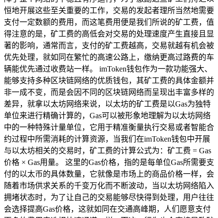
恒地开展这些至关重要的工作，交易的发起者理所当然地需要
支付一定数额的费用，而这笔费用便是我们所说的矿工费，值
得注意的是，矿工费的高低会对交易的处理速度产生直接且显
著的影响，通常而言，支付的矿工费越高，交易就越有机会被
优先处理，就如同在繁忙的高速公路上，缴纳更高过路费的车
辆能优先通过收费站一样。 imToken钱包作为一款功能强大、
能够支持多种区块链网络的优质钱包，其矿工费的具体金额并
非一成不变，而是会因不同的区块链网络而呈现出丰富多样的
差异，就拿以太坊网络来说，以太坊的矿工费是以Gas为独特
单位来进行精确计算的，Gas可以被形象地理解为以太坊网络
中的一种特殊计量单位，它用于精准衡量执行交易或者智能合
约过程中所需消耗的计算资源，当我们在imToken钱包中开展
与以太坊相关的交易时，矿工费的计算公式为：矿工费 = Gas
价格 × Gas用量。 这里的Gas价格，指的是每单位Gas所需要支
付的以太币的具体数量，它就像是市场上的商品价格一样，会
随着市场供求关系的千变万化而不断波动，当以太坊网络陷入
拥堵状态时，为了让自己的交易能够尽快得到处理，用户往往
会选择提高Gas价格，这就如同在交通高峰期，人们愿意支付