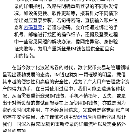
录的详细指引，攻略先明确重新登录的不同触发情
况，如设备更换、软件更新等，接着针对不同情形
给出对应登录步骤，若记得密码，直接输入账户信
息和
密码登录
；若遗忘密码，会介绍通过绑定的手
机号、邮箱进行找回的操作细节，还提及登录过程
中一些常见问题的解决办法，像网络异常、身份验
证失败等，为用户重新登录IM钱包提供全面且实
用的指南。
在当今数字化浪潮席卷的时代，数字货币交易与管理领域
呈现出蓬勃发展的态势，IM钱包犹如一颗璀璨的明星，凭借
其卓越的便捷性和高度的安全性，成为了广大用户管理数字资
产的得力助手，在日常使用过程中，我们可能会遭遇各种状
况，从而需要重新登录IM钱包，手机不慎损坏、丢失，或是
出于对新设备的尝试而想要在上面使用IM钱包；亦或是因为
密码长时间未使用，在不经意间遗忘；又或者是察觉到账户可
能存在安全隐患，出于谨慎考虑主动
退出
后再重新登录,就让
我们一同深入探究IM钱包重新登录的详细流程以及需要格外
留意的事项。