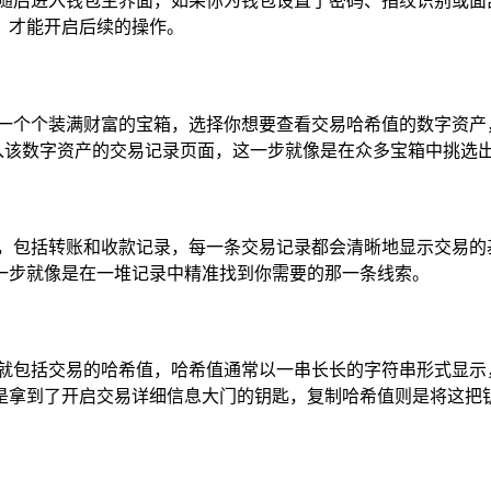
用图标，随后进入钱包主界面，如果你为钱包设置了密码、指纹识别
，才能开启后续的操作。
像一个个装满财富的宝箱，选择你想要查看交易哈希值的数字资产
进入该数字资产的交易记录页面，这一步就像是在众多宝箱中挑选
录，包括转账和收款记录，每一条交易记录都会清晰地显示交易的
一步就像是在一堆记录中精准找到你需要的那一条线索。
包括交易的哈希值，哈希值通常以一串长长的字符串形式显示，可
是拿到了开启交易详细信息大门的钥匙，复制哈希值则是将这把